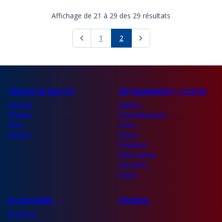
Affichage de 21 à 29 des 29 résultats
1
2
Previous
Next
TENUES DE MATCH
ENTRAINEMENT / SORTIE
Domicile
Maillots
Extérieur
Parkas/Manteaux
Third
Polos
Gardien
Shorts
Pantalons
Pulls / Sweats
Tee-shirts
Vestes
ACCESSOIRES
PROMOS
Bagagerie