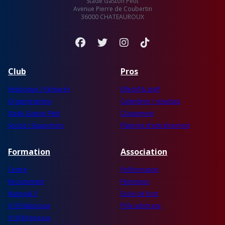
Stade Gaston Petit
Avenue Pierre de Coubertin
36000 CHATEAUROUX
Facebook
Twitter
Instagram
TikTok
Club
Pros
Historique / Palmarès
Effectif & staff
Organigramme
Calendrier / résultats
Stade Gaston Petit
Classement
Socios / Supporters
Planning d'entraînement
Formation
Association
Centre
Préformation
Recrutement
Féminines
National 3
Ecole de foot
U19 Nationaux
Pôle arbitrage
U18 Régionaux