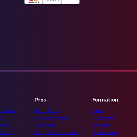
Pros
Formation
 Palmarès
Effectif & staff
Centre
mme
Calendrier / résultats
Recrutement
 Petit
Classement
National 3
porters
Planning d'entraînement
U19 Nationaux