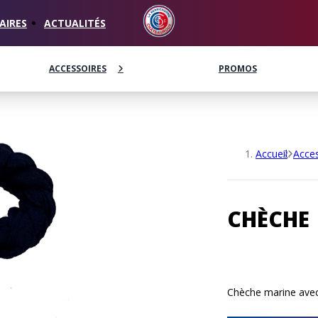
AIRES
ACTUALITÉS
S
CASQUETTES
EXTÉRIEUR
ACCESSOIRES
SHORTS
ECHARPES
FANION
PANTALONS
PROMOS
THIRD
LIBRAIRIE
PULL
Accueil
Acces
CHÈCHE
Chèche marine avec