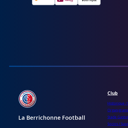
BOUTIQUE
Club
Historique /
Organigra
La Berrichonne Football
Stade Gaston
Socios / Sup