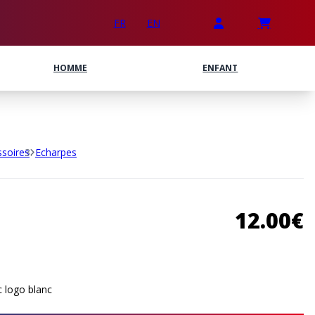
FR
EN
S / SWEATS
MAGNETS
HOMME
TEE-SHIRTS
PORTE-CLÉS
GARDIEN
ENFANT
VESTES
AUTRES
soires
Echarpes
12.00€
 logo blanc