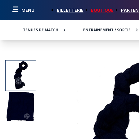
MENU
BILLETTERIE
BOUTIQUE
PARTEN
BAGAGERIE
TENUES DE MATCH
MAILLOTS
DOMICILE
BALLONS BALLES
PARKAS/MANTEAUX
ENTRAINEMENT / SORTIE
BONNETS / GANTS
POLO