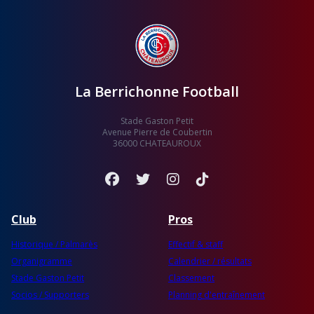
La Berrichonne Football
Stade Gaston Petit
Avenue Pierre de Coubertin
36000 CHATEAUROUX
Facebook
Twitter
Instagram
TikTok
Club
Pros
Historique / Palmarès
Effectif & staff
Organigramme
Calendrier / résultats
Stade Gaston Petit
Classement
Socios / Supporters
Planning d'entraînement