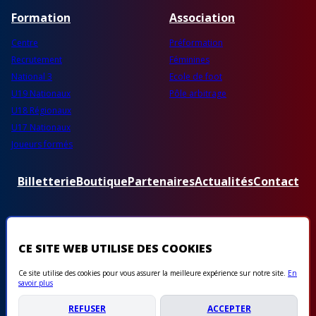
Formation
Association
Centre
Préformation
Recrutement
Féminines
National 3
Ecole de foot
U19 Nationaux
Pôle arbitrage
U18 Régionaux
U17 Nationaux
Joueurs formés
Billetterie
Boutique
Partenaires
Actualités
Contact
CE SITE WEB UTILISE DES COOKIES
Ce site utilise des cookies pour vous assurer la meilleure expérience sur notre site.
En
© 2022 ABProd
savoir plus
REFUSER
ACCEPTER