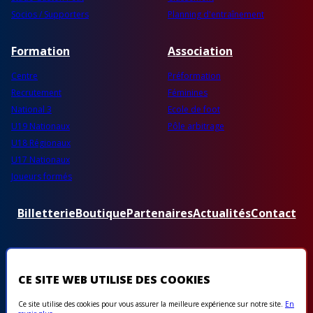
Socios / Supporters
Planning d'entraînement
Formation
Association
Centre
Préformation
Recrutement
Féminines
National 3
Ecole de foot
U19 Nationaux
Pôle arbitrage
U18 Régionaux
U17 Nationaux
Joueurs formés
Billetterie
Boutique
Partenaires
Actualités
Contact
CE SITE WEB UTILISE DES COOKIES
Ce site utilise des cookies pour vous assurer la meilleure expérience sur notre site.
En