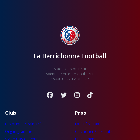
La Berrichonne Football
Stade Gaston Petit
Avenue Pierre de Coubertin
36000 CHATEAUROUX
Facebook
Twitter
Instagram
TikTok
Club
Pros
Historique / Palmarès
Effectif & staff
Organigramme
Calendrier / résultats
Stade Gaston Petit
Classement