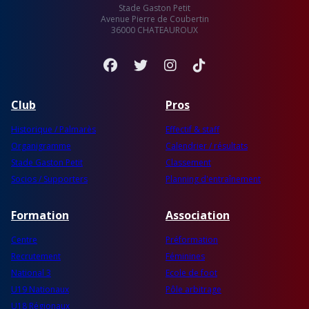
Stade Gaston Petit
Avenue Pierre de Coubertin
36000 CHATEAUROUX
Facebook
Twitter
Instagram
TikTok
Club
Pros
Historique / Palmarès
Effectif & staff
Organigramme
Calendrier / résultats
Stade Gaston Petit
Classement
Socios / Supporters
Planning d'entraînement
Formation
Association
Centre
Préformation
Recrutement
Féminines
National 3
Ecole de foot
U19 Nationaux
Pôle arbitrage
U18 Régionaux