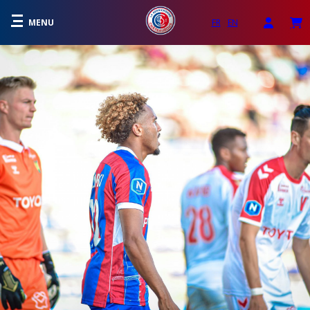
MENU
FR
EN