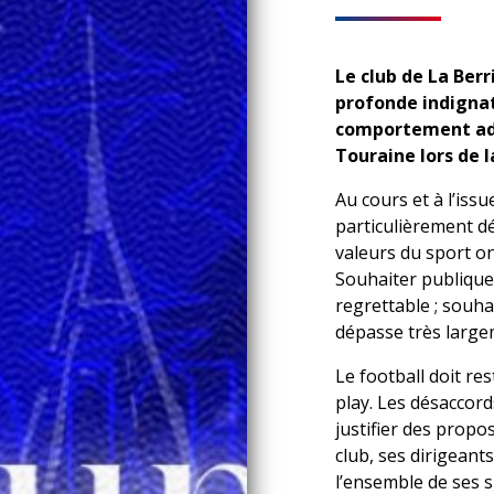
Le club de La Ber
profonde indignat
comportement adop
Touraine lors de 
Au cours et à l’iss
particulièrement d
valeurs du sport on
Souhaiter publiquem
regrettable ; souhai
dépasse très largem
Le football doit re
play. Les désaccord
justifier des propo
club, ses dirigeants
l’ensemble de ses 