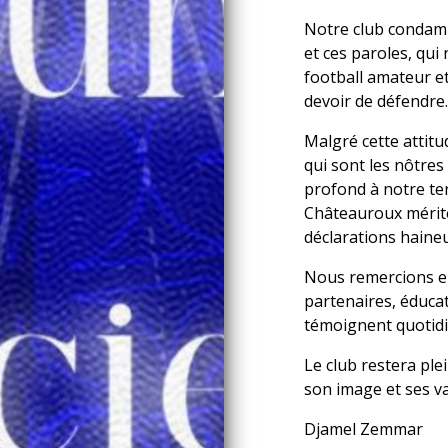
Notre club condamn
et ces paroles, qui
football amateur e
devoir de défendre.
Malgré cette attitu
qui sont les nôtres :
profond à notre ter
Châteauroux mérite
déclarations haine
Nous remercions en
partenaires, éduca
témoignent quotidie
Le club restera pl
son image et ses va
Djamel Zemmar