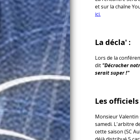
et sur la chaîne 
ici.
La décla' :
Lors de la confére
dit
"Décrocher notr
serait super !"
Les officiels 
Monsieur Valentin G
samedi. L'arbitre d
cette saison (SC Au
déjà distribué 5 ca