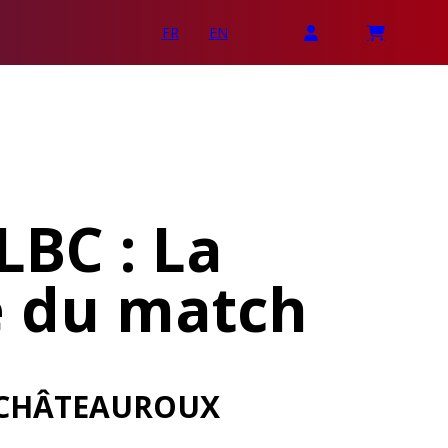
FR
EN
LBC : La
e du match
 CHÂTEAUROUX