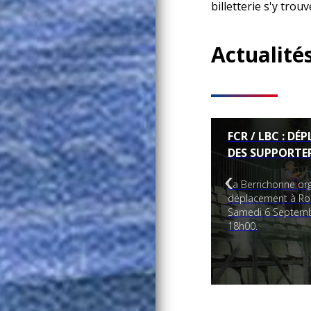
billetterie s'y trouv
Actualités
FCR / LBC : D
DES SUPPORTE
‹
La Berrichonne or
déplacement à Ro
Samedi 6 Septemb
18h00.