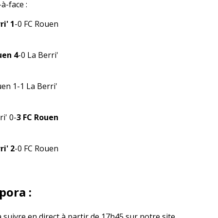
à-face :
ri'
1
-0 FC Rouen
uen
4
-0 La Berri'
en 1-1 La Berri'
i' 0-
3 FC Rouen
ri' 2
-0 FC Rouen
pora :
 suivre en direct à partir de 17h45 sur notre site