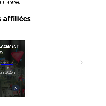
e à l'entrée.
 affiliées
ÉPLACEMENT
RS
›
ganise un
uen le
re 2025 à
J5