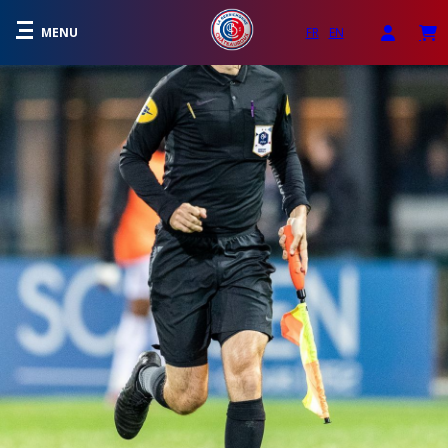
MENU
FR
EN