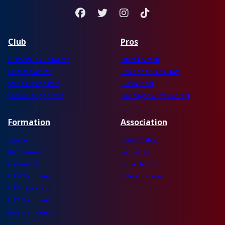
Facebook
Twitter
Instagram
TikTok
Club
Pros
Historique / Palmarès
Effectif & staff
Organigramme
Calendrier / résultats
Stade Gaston Petit
Classement
Socios / Supporters
Planning d'entraînement
Formation
Association
Centre
Préformation
Recrutement
Féminines
National 3
Ecole de foot
U19 Nationaux
Pôle arbitrage
U18 Régionaux
U17 Nationaux
Joueurs formés