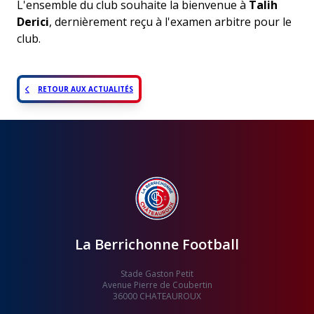
L'ensemble du club souhaite la bienvenue à
Talih
Derici
, dernièrement reçu à l'examen arbitre pour le
club.
RETOUR AUX ACTUALITÉS
La Berrichonne Football
Stade Gaston Petit
Avenue Pierre de Coubertin
36000 CHATEAUROUX