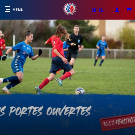
MENU
FR
EN