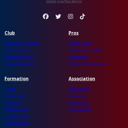
36000 CHATEAUROUX
Facebook
Twitter
Instagram
TikTok
Club
Pros
Historique / Palmarès
Effectif & staff
Organigramme
Calendrier / résultats
Stade Gaston Petit
Classement
Socios / Supporters
Planning d'entraînement
Formation
Association
Centre
Préformation
Recrutement
Féminines
National 3
Ecole de foot
U19 Nationaux
Pôle arbitrage
U18 Régionaux
U17 Nationaux