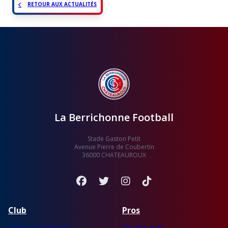
RETOUR AUX ACTUALITÉS
La Berrichonne Football
Stade Gaston Petit
Avenue Pierre de Coubertin
36000 CHATEAUROUX
Facebook
Twitter
Instagram
TikTok
Club
Pros