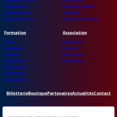
Historique / Palmarès
Effectif & staff
Organigramme
Calendrier / résultats
Stade Gaston Petit
Classement
Socios / Supporters
Planning d'entraînement
Formation
Association
Centre
Préformation
Recrutement
Féminines
National 3
Ecole de foot
U19 Nationaux
Pôle arbitrage
U18 Régionaux
U17 Nationaux
Joueurs formés
Billetterie
Boutique
Partenaires
Actualités
Contact